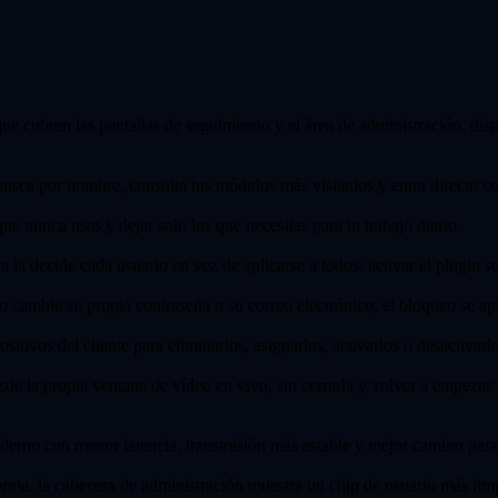
 cubren las pantallas de seguimiento y el área de administración, dispo
usca por nombre, consulta tus módulos más visitados y entra directo con
e nunca usas y dejar solo los que necesitas para tu trabajo diario.
a la decide cada usuario en vez de aplicarse a todos: activar el plugin s
cambie su propia contraseña o su correo electrónico; el bloqueo se apli
itivos del cliente para eliminarlos, asignarlos, activarlos o desactivarlo
de la propia ventana de vídeo en vivo, sin cerrarla y volver a empezar.
erno con menor latencia, transmisión más estable y mejor camino para
rma, la cabecera de administración muestra un chip de usuario más limp