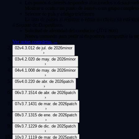
Los puntos de interés responden al activarlos y desactivar
Mostrar u ocultar un punto de interés o un grupo completo 
Selector de país y código telefónico
La lista de países al registrar o editar un cliente ya está 
//
Soporte de Dispositivos
Solicitud de identidad del conductor (JT/T 808)
Nuevo comando para pedir al dispositivo compatible la tarj
Ver notas completas
→
02
v
4.3.0
12 de jul. de 2026
minor
›
03
v
4.2.0
20 de may. de 2026
minor
›
04
v
4.1.0
08 de may. de 2026
minor
›
05
v
4.0.2
20 de abr. de 2026
patch
›
06
v
3.7.15
14 de abr. de 2026
patch
›
07
v
3.7.14
31 de mar. de 2026
patch
›
08
v
3.7.13
15 de ene. de 2026
patch
›
09
v
3.7.12
29 de dic. de 2025
patch
›
10
v
3.7.11
19 de mar. de 2025
patch