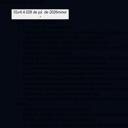
v
4.4.0
28 de jul. de 2026
01
v
4.4.0
28 de jul. de 2026
minor
›
//
Nuevas Características
Centro de Ayuda integrado
Manual completo dentro de la plataforma con 55 páginas que
cada usuario solo ve lo que aplica a su cuenta.
Búsqueda rápida de módulos en Administración
Encuentra cualquier sección al instante con Ctrl/Cmd+K: b
Menú lateral personalizable
Desde tu Perfil ya puedes ocultar los elementos del menú qu
Notificaciones de eventos en audio por usuario
La lectura en voz alta de las notificaciones de eventos ahor
Bloqueo de cambio de contraseña y de correo
Quien administra una cuenta puede impedir que ese usuario 
Acciones masivas en los dispositivos de un cliente
Selecciona varios dispositivos dentro de la ventana de dispos
Selector de canal en el reproductor en vivo
Cambia entre los canales de un dispositivo multicámara des
//
Mejoras
Nuevo motor de vídeo en tiempo real
El modo Tiempo real pasó a un motor de reproducción mod
Menús, cabeceras y ventanas renovadas
Se modernizaron los menús desplegables de toda la platafo