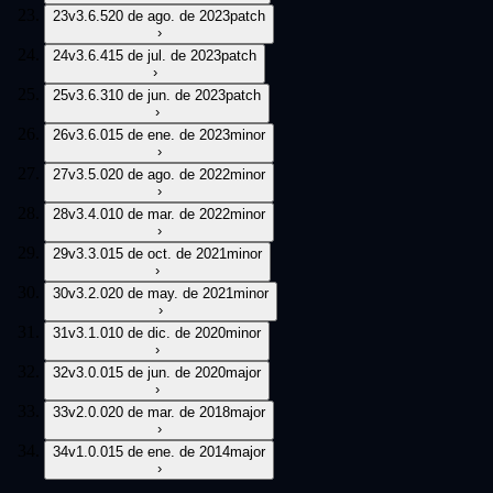
23
v
3.6.5
20 de ago. de 2023
patch
›
24
v
3.6.4
15 de jul. de 2023
patch
›
25
v
3.6.3
10 de jun. de 2023
patch
›
26
v
3.6.0
15 de ene. de 2023
minor
›
27
v
3.5.0
20 de ago. de 2022
minor
›
28
v
3.4.0
10 de mar. de 2022
minor
›
29
v
3.3.0
15 de oct. de 2021
minor
›
30
v
3.2.0
20 de may. de 2021
minor
›
31
v
3.1.0
10 de dic. de 2020
minor
›
32
v
3.0.0
15 de jun. de 2020
major
›
33
v
2.0.0
20 de mar. de 2018
major
›
34
v
1.0.0
15 de ene. de 2014
major
›