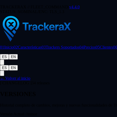
TRACKERAX // FLEET_COMMAND
/
v
4.4.0
STATUS:
NOMINAL
/
ENC: TLS_1.3
01
Inicio
02
Características
03
Trackers Soportados
04
Precios
05
Clientes
0
ES
EN
ES
EN
←
Volver al inicio
[ CHANGELOG ]
34
releases
VERSIONES
Historial completo de cambios, mejoras y nuevas funcionalidades de T
Versión Actual
//
minor