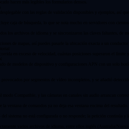
cado hacen más legibles los formularios densos.
s
desplegable con las reglas de validación disponibles y ejemplos, así qu
 incluye caja de búsqueda, lo que se nota mucho en servidores con ciento
odos los archivos de idioma y se sincronizaron las claves faltantes, de 
aciones de mapas, así puedes pasarle la ubicación exacta a un conductor
torial
corrida en exceso de velocidad, cuántas posiciones superaron el límite y
PN
zado de modelos de dispositivo y configuraciones APN con un solo botón
es provocados por segmentos de vídeo incompletos, y se añadió detecció
al modo Compatible, y las cámaras en canales sin audio arrancan correc
esde la ventana de comandos ya no deja esa ventana encima del resultado.
del sistema no está configurada o no responde; la petición continúa y l
ctamente varios archivos de idioma, entre ellos inglés (Australia/Nueva