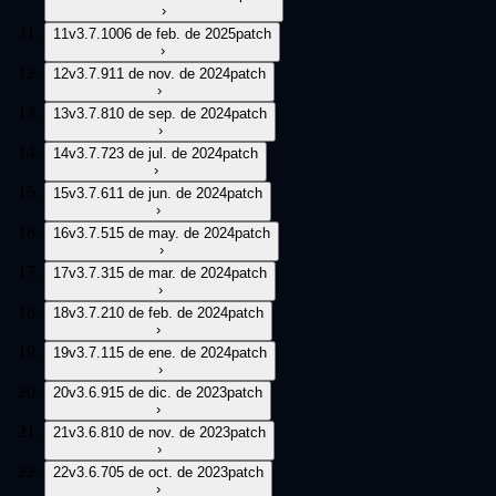
›
11
v
3.7.10
06 de feb. de 2025
patch
›
12
v
3.7.9
11 de nov. de 2024
patch
›
13
v
3.7.8
10 de sep. de 2024
patch
›
14
v
3.7.7
23 de jul. de 2024
patch
›
15
v
3.7.6
11 de jun. de 2024
patch
›
16
v
3.7.5
15 de may. de 2024
patch
›
17
v
3.7.3
15 de mar. de 2024
patch
›
18
v
3.7.2
10 de feb. de 2024
patch
›
19
v
3.7.1
15 de ene. de 2024
patch
›
20
v
3.6.9
15 de dic. de 2023
patch
›
21
v
3.6.8
10 de nov. de 2023
patch
›
22
v
3.6.7
05 de oct. de 2023
patch
›