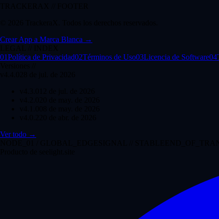
TRACKERAX // FOOTER
© 2026 TrackeraX. Todos los derechos reservados.
Crear App a Marca Blanca
→
LEGAL // INDEX
01
Política de Privacidad
02
Términos de Uso
03
Licencia de Software
04
Versiones
//
v
4.4.0
28 de jul. de 2026
v
4.3.0
12 de jul. de 2026
v
4.2.0
20 de may. de 2026
v
4.1.0
08 de may. de 2026
v
4.0.2
20 de abr. de 2026
Ver todo
→
NODE_01 / GLOBAL_EDGE
SIGNAL // STABLE
END_OF_TRAN
Producto de seelight.site